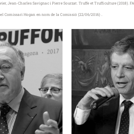
ier, Jean-Charles Savignac i Pierre Sourzat. Truffe et Trufficulture (2018). 
.
pel Comissari Hogan en nom de la Comissió (22/06/2016)