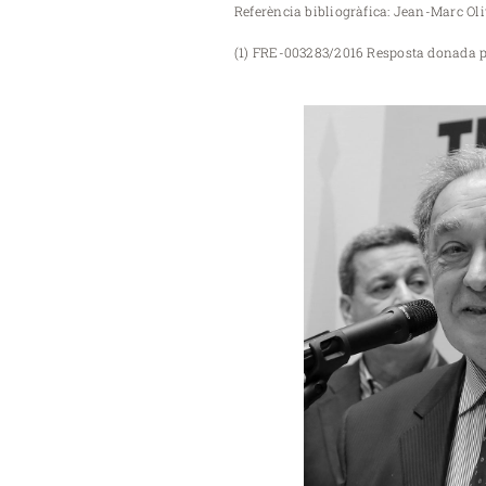
Referència bibliogràfica: Jean-Marc Oliv
(1) FRE-003283/2016 Resposta donada 