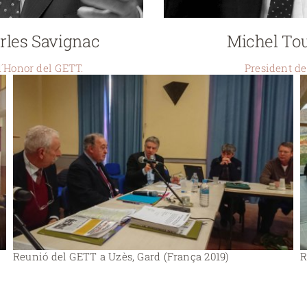
rles Savignac
Michel To
d´Honor del GETT.
President de
Reunió del GETT a Uzès, Gard (França 2019)
R