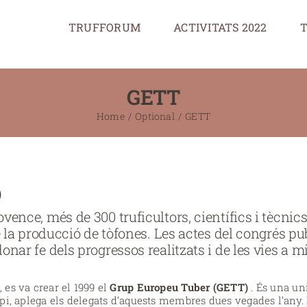
TRUFFORUM
ACTIVITATS 2022
T
GETT
Home
Optional
GETT
)
vence, més de 300 truficultors, científics i tècnic
e la producció de tòfones. Les actes del congrés pu
nar fe dels progressos realitzats i de les vies a mil
es va crear el 1999 el
Grup Europeu Tuber (GETT)
. És una un
pi, aplega els delegats d’aquests membres dues vegades l’any. 