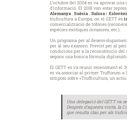
L’octubre del 2004 es va aprovar una c
d’informació. El 2018 van estar repres
Alemanya
,
Suècia
,
Suïssa
i
Eslovèn
truficultura a Europa, on el GETT és
i
comercialització de tòfones (reconeixe
espècies exòtiques invasores, etc.).
Un programa per al desenvolupament de
per al seu examen. Previst per al per
condicions per a la reconstitució del 
segons una bonica fórmula diplomàtica
El GETT es va reunir recentment el 201
es va associar al primer Trufforum a S
simposi sobre «Trufficultura, un actiu
Una delegació del GETT va ser
Després d’aquesta visita, la C
que resulta clau per als trufi