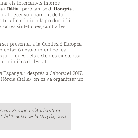
itar els intercanvis interns
ça
i
Itàlia
, però també d’
Hongria
,
 per al desenvolupament de la
 tot allò relatiu a la producció i
aromes sintètiques, contra les
a ser presentat a la Comissió Europea
imentació i establiment de les
s jurídiques dels sistemes existents»,
 Unió i les de lEstat.
 a Espanya, i després a Cahors
;
el 2017,
Nòrcia (Itàlia), on es va organitzar un
ssari Europeu d’Agricultura.
del Tractat de la UE (1)», cosa