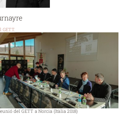
urnayre
l GETT.
eunió del GETT a Norcia (Itàlia 2018)