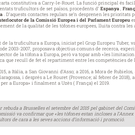
arta constitutiva a Carry-le-Rouet. La funció principal és facil
entats truficultors de set països, procedents d’
Espanya
,
Fran
ia
. D’aquests contactes regulars se’n desprenen les prioritats
nterlocutor de la Comissió Europea i del Parlament Europeu
en
ment de la qualitat de les tòfones europees, lluita contra les 
 la truficultura a Europa, iniciat pel Grup Europeu Tuber, v
íode 2003-2007, proposava objectius comuns de recerca, exper
sector de la tòfona a Europa, però va topar amb «les limitacion
 que recull de fet el repartiment entre les competències de la
5, a Itàlia, a San Giovanni d’Asso; a
2016, a Mora de Rubielos,
aragossa, i després a Le Rouret (Provence; al febrer de 2018), a 
 per a Europa» i finalment a Uzès ( França) el 2019.
 rebuda a Brussel·les el setembre del 2015 pel gabinet del Comi
omissió va confirmar que «les tòfones estan incloses a l’Annex I 
cultors de cara a les seves accions d’informació i promoció.