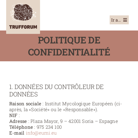
Skip
to
content
Ir a…
POLITIQUE DE
TRUFFORUM
CONFIDENTIALITÉ
ACTIVITÉS 2022
TOUT SUR LA TRUFFE
GETT
1. DONNÉES DU CONTRÔLEUR DE
DONNÉES
Français
Raison sociale
: Institut Mycologique Européen (ci-
après, la «Société» ou le «Responsable»).
NIF
:
Adresse
: Plaza Mayor, 9 – 42001 Soria – Espagne
Téléphone
: 975 234 100
E-mail
info@eumi.eu